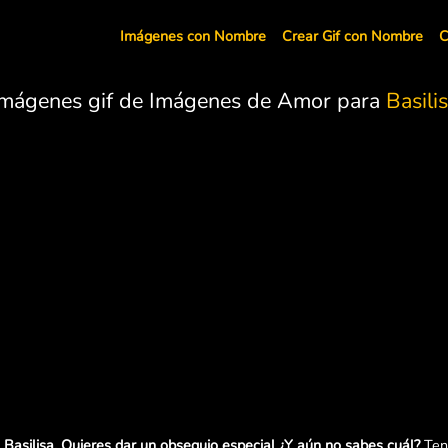
Imágenes con Nombre
Crear Gif con Nombre
C
Imágenes gif de Imágenes de Amor para
Basili
Basilisa. Quieres dar un obsequio especial ¿Y aún no sabes cuál?
Tene