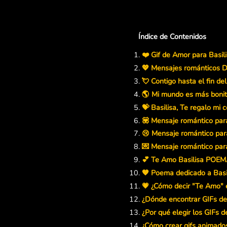
Índice de Contenidos
❤️ Gif de Amor para Basil
💖 Mensajes románticos D
💘 Contigo hasta el fin de
🌎 Mi mundo es más bonito
💝 Basilisa, Te regalo mi 
💟 Mensaje romántico para
😢 Mensaje romántico para
💌 Mensaje romántico para 
💕 Te Amo Basilisa POE
🧡 Poema dedicado a Basi
💗 ¿Cómo decir "Te Amo" e
¿Dónde encontrar GIFs de
¿Por qué elegir los GIFs d
¿Cómo crear gifs animado