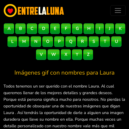
A
B
C
D
E
F
G
H
I
J
K
L
M
N
O
P
Q
R
S
T
U
V
W
X
Y
Z
Imágenes gif con nombres para
Laura
Todos tenemos un ser querido con el nombre Laura. Al cual
queremos llenar de los mejores detalles y grandes deseos.
Porque está persona significa mucho para nosotros. No pierdas la
oportunidad de obsequiar una de nuestras imágenes que digan
Laura . Así tendrás la oportunidad de darle a alguien una imagen
duradera que lleve su nombre en ella. Porque muchas veces un
detalle personalizado con nuestro nombre vale más que mil