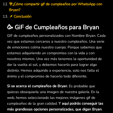
🎊¿Cómo compartir gif de cumpleaños por WhatsApp con
Bryan?
📌 Conclusión
🥳 GiF de Cumpleaños para Bryan
GIF de cumpleaños personalizados con Nombre Bryan. Cada
vez que estamos cercanos a nuestro cumpleaños. Una serie
de emociones colma nuestro cuerpo. Porque sabemos que
estamos adquiriendo un compromiso con la vida y con
nosotros mismos. Una vez más tenemos la oportunidad de
dar la vuelta al sol, y debemos hacerlo para lograr algo
distinto. Hemos adquirido a experiencia, solo nos falta el
ánimo y el compromiso de hacerlo todo diferente.
Si se acerca el cumpleaños de Bryan
. Es probable que
quieras obsequiarle una imagen de nuestra galería. En la
web, hemos seleccionado las mejores imágenes gif de
cumpleaños de la gran calidad.
Y aquí podrás conseguir las
más grandiosas opciones personalizadas, que digan Bryan
.