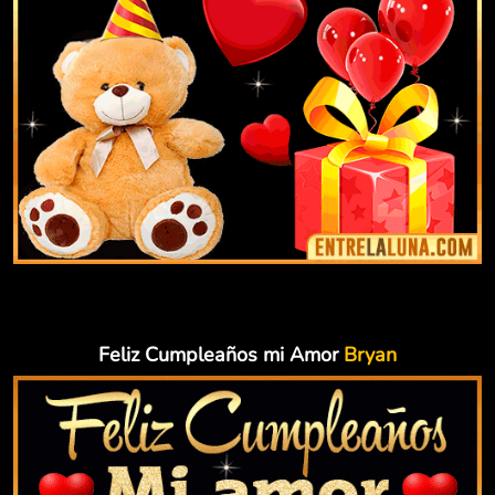
Feliz Cumpleaños mi Amor
Bryan