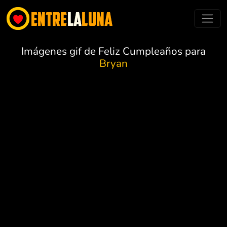
Imágenes gif de Feliz Cumpleaños para
Bryan