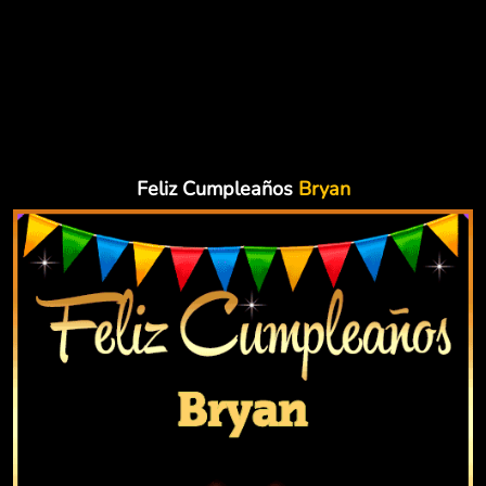
Feliz Cumpleaños
Bryan