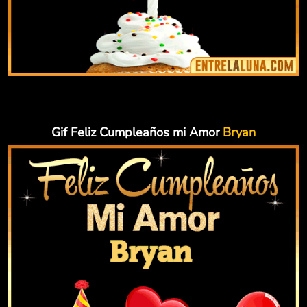
Gif Feliz Cumpleaños mi Amor
Bryan