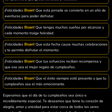
¡Felicidades
Bryan
! Que esta jornada se convierta en un año de
aventuras para poder disfrutar.
¡Felicidades
Bryan
! Que tengas muchos sueños por alcanzar y
cada momento traiga felicidad.
¡Felicidades
Bryan
! Que esta fecha cause muchas celebraciones
y te permita disfrutar el momento.
¡Felicidades
Bryan
! Que tus esfuerzos reciban recompensa y
que ese sea el mejor regalo de cumpleaños.
¡Felicidades
Bryan
! Que el éxito siempre esté presente y que tu
cumpleaños sea el más emocionante.
Esperamos que el día de tu cumpleaños sea único e
increíblemente especial. Te deseamos que llene tu corazón de
alegría, amor y unicidad para estar cerca de todos los seres