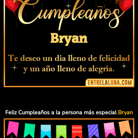
Feliz Cumpleaños a la persona más especial
Bryan