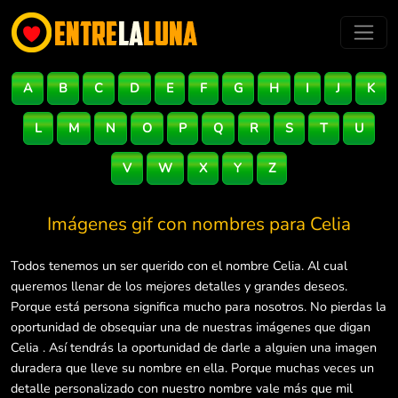
A
B
C
D
E
F
G
H
I
J
K
L
M
N
O
P
Q
R
S
T
U
V
W
X
Y
Z
Imágenes gif con nombres para
Celia
Todos tenemos un ser querido con el nombre Celia. Al cual
queremos llenar de los mejores detalles y grandes deseos.
Porque está persona significa mucho para nosotros. No pierdas la
oportunidad de obsequiar una de nuestras imágenes que digan
Celia . Así tendrás la oportunidad de darle a alguien una imagen
duradera que lleve su nombre en ella. Porque muchas veces un
detalle personalizado con nuestro nombre vale más que mil