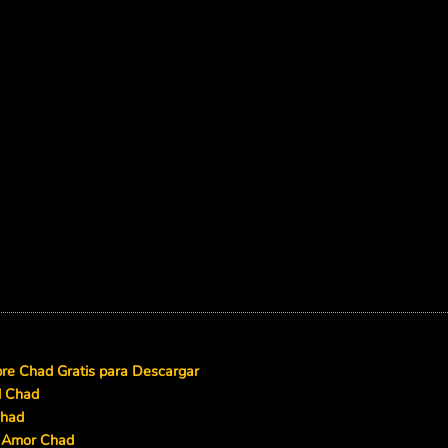
e Chad Gratis para Descargar
d Chad
Chad
e Amor Chad