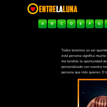
A
B
C
D
E
F
G
Todos tenemos un ser querido
está persona significa mucho
Así tendrás la oportunidad d
personalizado con nuestro no
persona que más quieres. O t