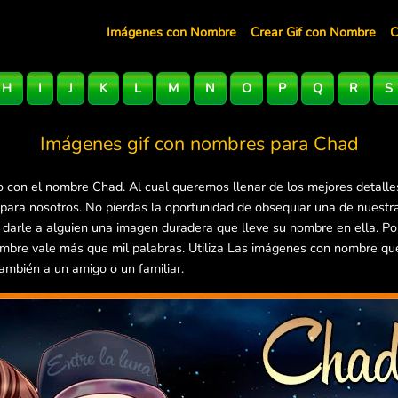
Imágenes con Nombre
Crear Gif con Nombre
C
H
I
J
K
L
M
N
O
P
Q
R
S
Imágenes gif con nombres para
Chad
 con el nombre Chad. Al cual queremos llenar de los mejores detalle
 para nosotros. No pierdas la oportunidad de obsequiar una de nuest
e darle a alguien una imagen duradera que lleve su nombre en ella. P
mbre vale más que mil palabras. Utiliza Las imágenes con nombre que 
ambién a un amigo o un familiar.