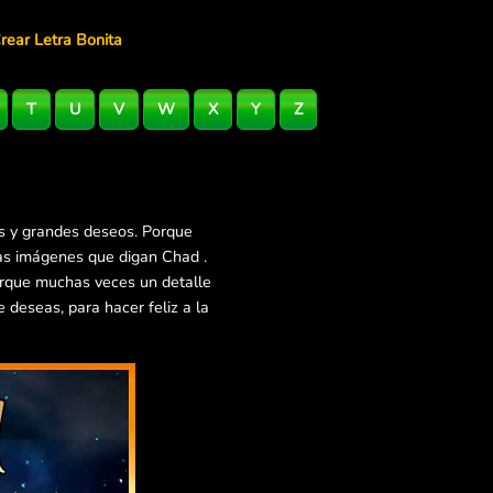
rear Letra Bonita
T
U
V
W
X
Y
Z
s y grandes deseos. Porque
ras imágenes que digan Chad .
orque muchas veces un detalle
deseas, para hacer feliz a la