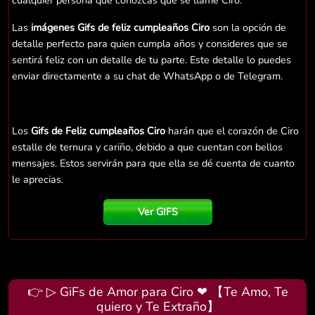
cualquier persona que conozcas que se llame Ciro.
Las
imágenes Gifs de feliz cumpleaños Ciro
son la opción de
detalle perfecto para quien cumpla años y consideres que se
sentirá feliz con un detalle de tu parte. Este detalle lo puedes
enviar directamente a su chat de WhatsApp o de Telegram.
Los
Gifs de Feliz cumpleaños Ciro
harán que el corazón de Ciro
estalle de ternura y cariño, debido a que cuentan con bellos
mensajes. Estos servirán para que ella se dé cuenta de cuanto
le aprecias.
Ver GIFS
👉 ▷ GiFs de Amor para Ciro ❤ 【Te Amo, Te
quiero y Te Extraño】