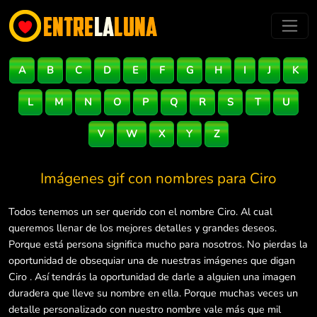
A
B
C
D
E
F
G
H
I
J
K
L
M
N
O
P
Q
R
S
T
U
V
W
X
Y
Z
Imágenes gif con nombres para
Ciro
Todos tenemos un ser querido con el nombre Ciro. Al cual
queremos llenar de los mejores detalles y grandes deseos.
Porque está persona significa mucho para nosotros. No pierdas la
oportunidad de obsequiar una de nuestras imágenes que digan
Ciro . Así tendrás la oportunidad de darle a alguien una imagen
duradera que lleve su nombre en ella. Porque muchas veces un
detalle personalizado con nuestro nombre vale más que mil