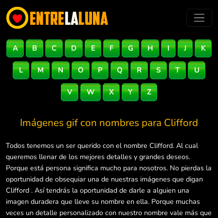
A
B
C
D
E
F
G
H
I
J
K
L
M
N
O
P
Q
R
S
T
U
V
W
X
Y
Z
Imágenes gif con nombres para
Clifford
Todos tenemos un ser querido con el nombre Clifford. Al cual
queremos llenar de los mejores detalles y grandes deseos.
Porque está persona significa mucho para nosotros. No pierdas la
oportunidad de obsequiar una de nuestras imágenes que digan
Clifford . Así tendrás la oportunidad de darle a alguien una
imagen duradera que lleve su nombre en ella. Porque muchas
veces un detalle personalizado con nuestro nombre vale más que