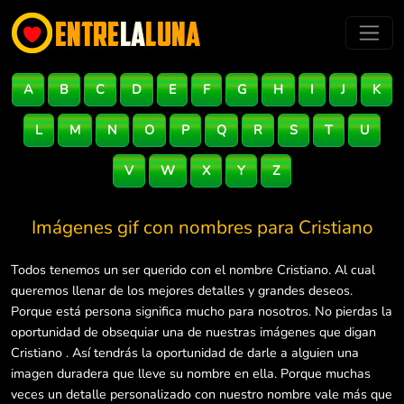
A
B
C
D
E
F
G
H
I
J
K
L
M
N
O
P
Q
R
S
T
U
V
W
X
Y
Z
Imágenes gif con nombres para
Cristiano
Todos tenemos un ser querido con el nombre Cristiano. Al cual
queremos llenar de los mejores detalles y grandes deseos.
Porque está persona significa mucho para nosotros. No pierdas la
oportunidad de obsequiar una de nuestras imágenes que digan
Cristiano . Así tendrás la oportunidad de darle a alguien una
imagen duradera que lleve su nombre en ella. Porque muchas
veces un detalle personalizado con nuestro nombre vale más que