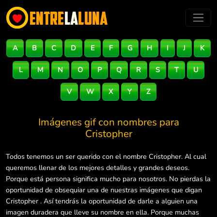
A
B
C
D
E
F
G
H
I
J
K
L
M
N
O
P
Q
R
S
T
U
V
W
X
Y
Z
Imágenes gif con nombres para
Cristopher
Todos tenemos un ser querido con el nombre Cristopher. Al cual
queremos llenar de los mejores detalles y grandes deseos.
Porque está persona significa mucho para nosotros. No pierdas la
oportunidad de obsequiar una de nuestras imágenes que digan
Cristopher . Así tendrás la oportunidad de darle a alguien una
imagen duradera que lleve su nombre en ella. Porque muchas