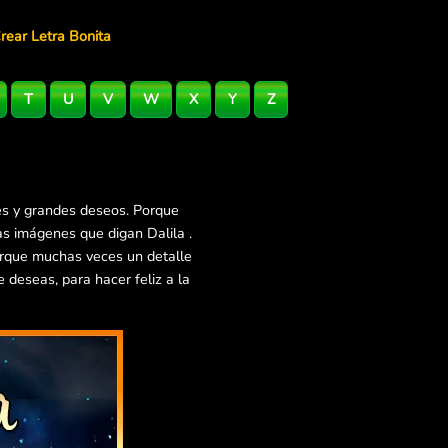
rear Letra Bonita
T
U
V
W
X
Y
Z
es y grandes deseos. Porque
as imágenes que digan Dalila .
orque muchas veces un detalle
deseas, para hacer feliz a la