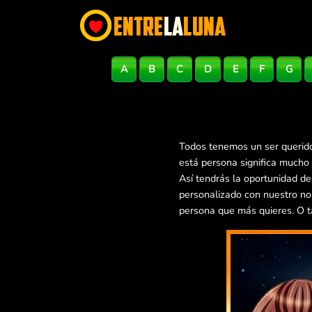
A
B
C
D
E
F
G
Todos tenemos un ser querido
está persona significa mucho 
Así tendrás la oportunidad d
personalizado con nuestro no
persona que más quieres. O t