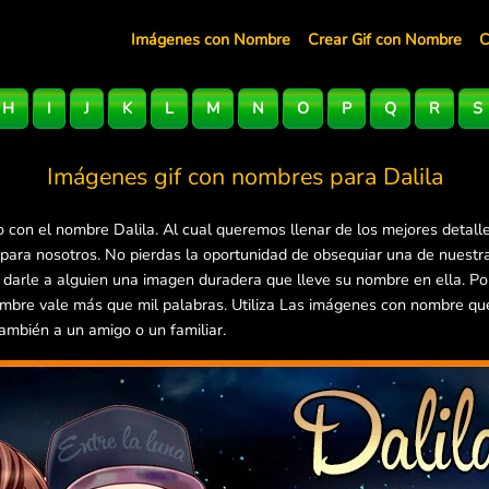
Imágenes con Nombre
Crear Gif con Nombre
C
H
I
J
K
L
M
N
O
P
Q
R
S
Imágenes gif con nombres para
Dalila
 con el nombre Dalila. Al cual queremos llenar de los mejores detall
para nosotros. No pierdas la oportunidad de obsequiar una de nuestr
e darle a alguien una imagen duradera que lleve su nombre en ella. P
mbre vale más que mil palabras. Utiliza Las imágenes con nombre que 
ambién a un amigo o un familiar.