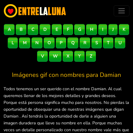
A
B
C
D
E
F
G
H
I
J
K
L
M
N
O
P
Q
R
S
T
U
V
W
X
Y
Z
Imágenes gif con nombres para
Damian
Todos tenemos un ser querido con el nombre Damian. Al cual
queremos llenar de los mejores detalles y grandes deseos.
Porque está persona significa mucho para nosotros. No pierdas la
oportunidad de obsequiar una de nuestras imágenes que digan
Damian . Así tendrás la oportunidad de darle a alguien una
imagen duradera que lleve su nombre en ella. Porque muchas
veces un detalle personalizado con nuestro nombre vale más que