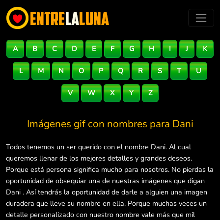
A
B
C
D
E
F
G
H
I
J
K
L
M
N
O
P
Q
R
S
T
U
V
W
X
Y
Z
Imágenes gif con nombres para
Dani
Todos tenemos un ser querido con el nombre Dani. Al cual
queremos llenar de los mejores detalles y grandes deseos.
Porque está persona significa mucho para nosotros. No pierdas la
oportunidad de obsequiar una de nuestras imágenes que digan
Dani . Así tendrás la oportunidad de darle a alguien una imagen
duradera que lleve su nombre en ella. Porque muchas veces un
detalle personalizado con nuestro nombre vale más que mil