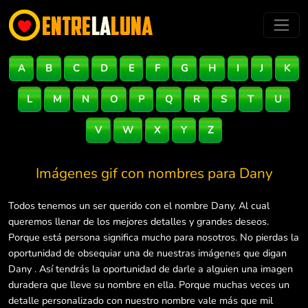
A
B
C
D
E
F
G
H
I
J
K
L
M
N
O
P
Q
R
S
T
U
V
W
X
Y
Z
Imágenes gif con nombres para
Dany
Todos tenemos un ser querido con el nombre Dany. Al cual
queremos llenar de los mejores detalles y grandes deseos.
Porque está persona significa mucho para nosotros. No pierdas la
oportunidad de obsequiar una de nuestras imágenes que digan
Dany . Así tendrás la oportunidad de darle a alguien una imagen
duradera que lleve su nombre en ella. Porque muchas veces un
detalle personalizado con nuestro nombre vale más que mil