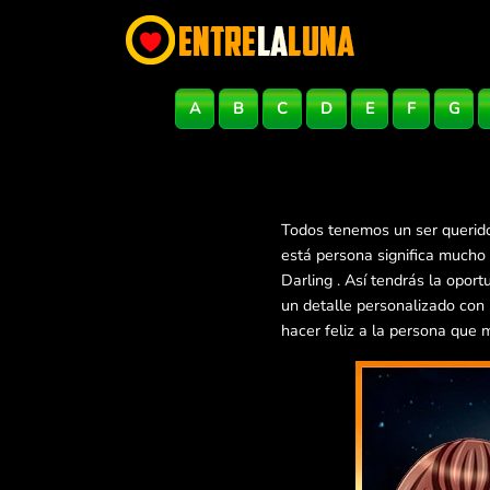
A
B
C
D
E
F
G
Todos tenemos un ser querido
está persona significa mucho
Darling . Así tendrás la opo
un detalle personalizado con
hacer feliz a la persona que 