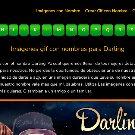
Imágenes con Nombre
Crear Gif con Nombre
C
H
I
J
K
L
M
N
O
P
Q
R
S
Imágenes gif con nombres para
Darling
 con el nombre Darling. Al cual queremos llenar de los mejores deta
 para nosotros. No pierdas la oportunidad de obsequiar una de nuest
rtunidad de darle a alguien una imagen duradera que lleve su nombre 
 nuestro nombre vale más que mil palabras. Utiliza Las imágenes con
más quieres. O también a un amigo o un familiar.