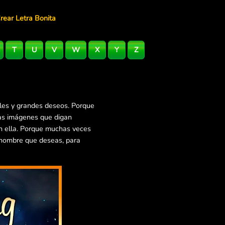
rear Letra Bonita
T
U
V
W
X
Y
Z
lles y grandes deseos. Porque
ras imágenes que digan
en ella. Porque muchas veces
 nombre que deseas, para