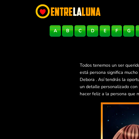
A
B
C
D
E
F
G
Todos tenemos un ser querido
está persona significa mucho
Debora . Así tendrás la opor
un detalle personalizado con
hacer feliz a la persona que 