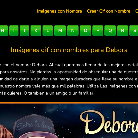
Imágenes con Nombre
Crear Gif con Nombre
C
H
I
J
K
L
M
N
O
P
Q
R
S
Imágenes gif con nombres para
Debora
 con el nombre Debora. Al cual queremos llenar de los mejores deta
 para nosotros. No pierdas la oportunidad de obsequiar una de nuest
tunidad de darle a alguien una imagen duradera que lleve su nombre 
 nuestro nombre vale más que mil palabras. Utiliza Las imágenes con
más quieres. O también a un amigo o un familiar.