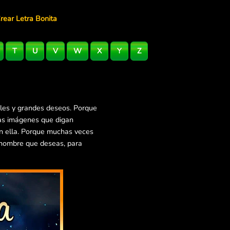
rear Letra Bonita
T
U
V
W
X
Y
Z
lles y grandes deseos. Porque
ras imágenes que digan
en ella. Porque muchas veces
 nombre que deseas, para