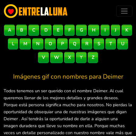
A
B
C
D
E
F
G
H
I
J
K
L
M
N
O
P
Q
R
S
T
U
V
W
X
Y
Z
Imágenes gif con nombres para
Deimer
Todos tenemos un ser querido con el nombre Deimer. Al cual
queremos llenar de los mejores detalles y grandes deseos.
Porque está persona significa mucho para nosotros. No pierdas la
oportunidad de obsequiar una de nuestras imágenes que digan
Deimer . Así tendrás la oportunidad de darle a alguien una
imagen duradera que lleve su nombre en ella. Porque muchas
veces un detalle personalizado con nuestro nombre vale más que