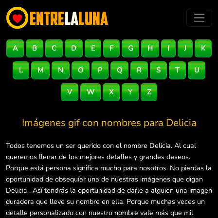
A
B
C
D
E
F
G
H
I
J
K
L
M
N
O
P
Q
R
S
T
U
V
W
X
Y
Z
Imágenes gif con nombres para
Delicia
Todos tenemos un ser querido con el nombre Delicia. Al cual
queremos llenar de los mejores detalles y grandes deseos.
Porque está persona significa mucho para nosotros. No pierdas la
oportunidad de obsequiar una de nuestras imágenes que digan
Delicia . Así tendrás la oportunidad de darle a alguien una imagen
duradera que lleve su nombre en ella. Porque muchas veces un
detalle personalizado con nuestro nombre vale más que mil