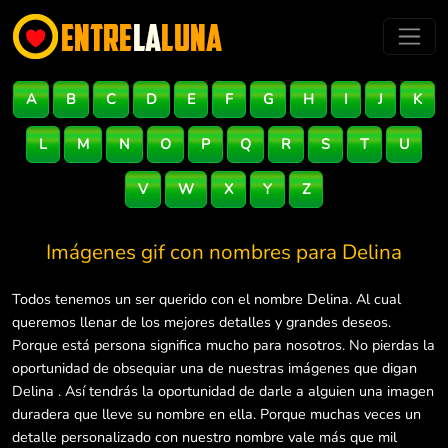
A
B
C
D
E
F
G
H
I
J
K
L
M
N
O
P
Q
R
S
T
U
V
W
X
Y
Z
Imágenes gif con nombres para
Delina
Todos tenemos un ser querido con el nombre Delina. Al cual
queremos llenar de los mejores detalles y grandes deseos.
Porque está persona significa mucho para nosotros. No pierdas la
oportunidad de obsequiar una de nuestras imágenes que digan
Delina . Así tendrás la oportunidad de darle a alguien una imagen
duradera que lleve su nombre en ella. Porque muchas veces un
detalle personalizado con nuestro nombre vale más que mil