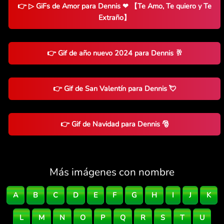
👉 ▷ GiFs de Amor para Dennis ❤ 【Te Amo, Te quiero y Te
Extraño】
👉 Gif de año nuevo 2024 para Dennis 🥂
👉 Gif de San Valentín para Dennis 💘
👉 Gif de Navidad para Dennis 🎅
Más imágenes con nombre
A
B
C
D
E
F
G
H
I
J
K
L
M
N
O
P
Q
R
S
T
U