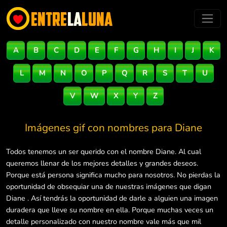
A
B
C
D
E
F
G
H
I
J
K
L
M
N
O
P
Q
R
S
T
U
V
W
X
Y
Z
Imágenes gif con nombres para
Diane
Todos tenemos un ser querido con el nombre Diane. Al cual
queremos llenar de los mejores detalles y grandes deseos.
Porque está persona significa mucho para nosotros. No pierdas la
oportunidad de obsequiar una de nuestras imágenes que digan
Diane . Así tendrás la oportunidad de darle a alguien una imagen
duradera que lleve su nombre en ella. Porque muchas veces un
detalle personalizado con nuestro nombre vale más que mil