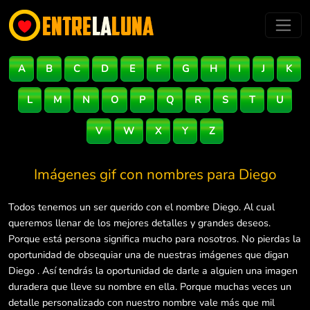
A
B
C
D
E
F
G
H
I
J
K
L
M
N
O
P
Q
R
S
T
U
V
W
X
Y
Z
Imágenes gif con nombres para
Diego
Todos tenemos un ser querido con el nombre Diego. Al cual
queremos llenar de los mejores detalles y grandes deseos.
Porque está persona significa mucho para nosotros. No pierdas la
oportunidad de obsequiar una de nuestras imágenes que digan
Diego . Así tendrás la oportunidad de darle a alguien una imagen
duradera que lleve su nombre en ella. Porque muchas veces un
detalle personalizado con nuestro nombre vale más que mil