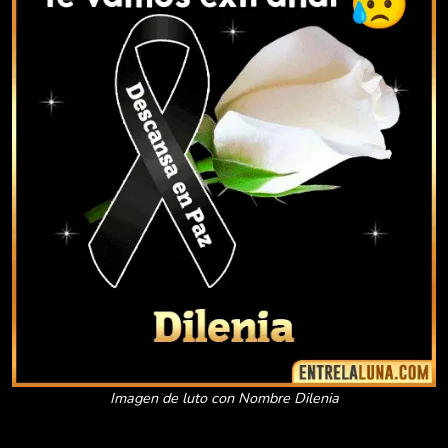
Imagen de luto con Nombre Dilenia