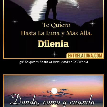
gif Te quiero hasta la luna y más allá Dilenia