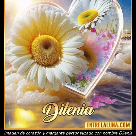
Imagen de corazón y margarita personalizado con nombre Dilenia