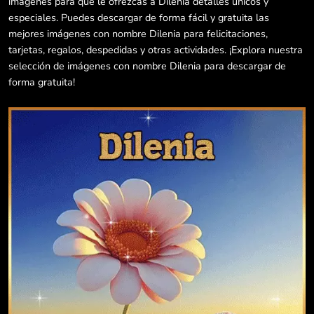
imágenes para que le ofrezcas a Dilenia detalles únicos y
especiales. Puedes descargar de forma fácil y gratuita las
mejores imágenes con nombre Dilenia para felicitaciones,
tarjetas, regalos, despedidas y otras actividades. ¡Explora nuestra
selección de imágenes con nombre Dilenia para descargar de
forma gratuita!