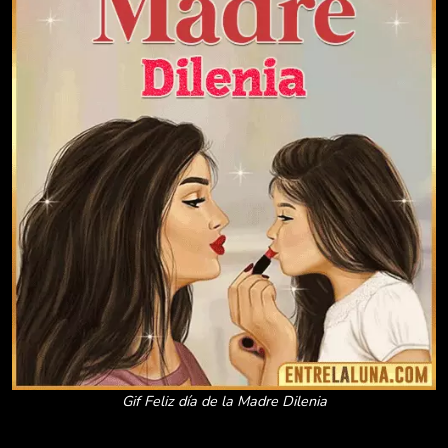
Gif Feliz día de la Madre Dilenia