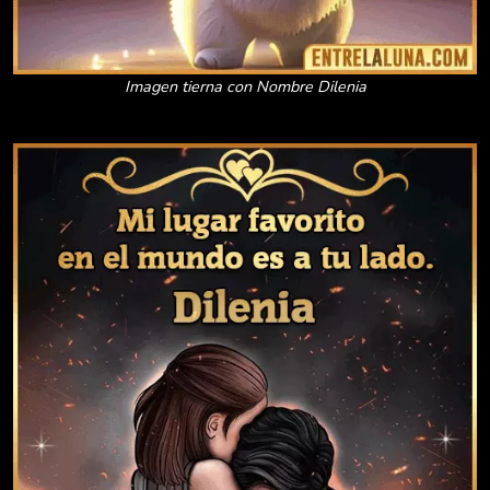
Imagen tierna con Nombre Dilenia