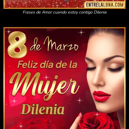
Frases de Amor cuando estoy contigo Dilenia