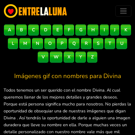
A
B
C
D
E
F
G
H
I
J
K
L
M
N
O
P
Q
R
S
T
U
V
W
X
Y
Z
Imágenes gif con nombres para
Divina
Todos tenemos un ser querido con el nombre Divina. Al cual
queremos llenar de los mejores detalles y grandes deseos.
Porque está persona significa mucho para nosotros. No pierdas la
oportunidad de obsequiar una de nuestras imágenes que digan
Divina . Así tendrás la oportunidad de darle a alguien una imagen
duradera que lleve su nombre en ella. Porque muchas veces un
detalle personalizado con nuestro nombre vale más que mil