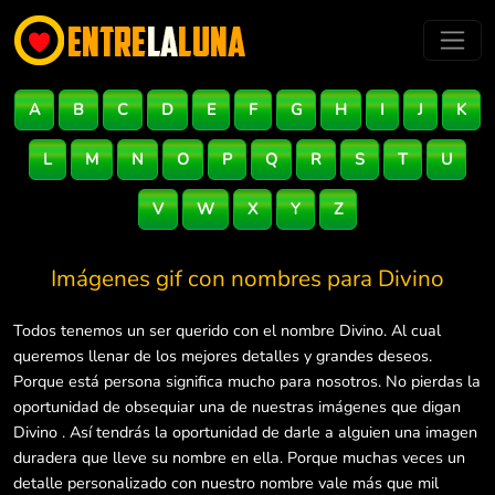
A
B
C
D
E
F
G
H
I
J
K
L
M
N
O
P
Q
R
S
T
U
V
W
X
Y
Z
Imágenes gif con nombres para
Divino
Todos tenemos un ser querido con el nombre Divino. Al cual
queremos llenar de los mejores detalles y grandes deseos.
Porque está persona significa mucho para nosotros. No pierdas la
oportunidad de obsequiar una de nuestras imágenes que digan
Divino . Así tendrás la oportunidad de darle a alguien una imagen
duradera que lleve su nombre en ella. Porque muchas veces un
detalle personalizado con nuestro nombre vale más que mil