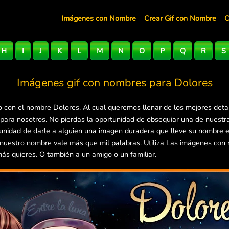
Imágenes con Nombre
Crear Gif con Nombre
C
H
I
J
K
L
M
N
O
P
Q
R
S
Imágenes gif con nombres para
Dolores
 con el nombre Dolores. Al cual queremos llenar de los mejores deta
 para nosotros. No pierdas la oportunidad de obsequiar una de nuest
rtunidad de darle a alguien una imagen duradera que lleve su nombre 
 nuestro nombre vale más que mil palabras. Utiliza Las imágenes con
más quieres. O también a un amigo o un familiar.