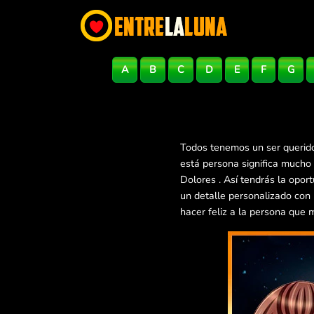
A
B
C
D
E
F
G
Todos tenemos un ser querido
está persona significa mucho
Dolores . Así tendrás la opo
un detalle personalizado con
hacer feliz a la persona que 