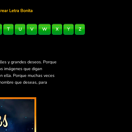
rear Letra Bonita
T
U
V
W
X
Y
Z
lles y grandes deseos. Porque
ras imágenes que digan
en ella. Porque muchas veces
 nombre que deseas, para