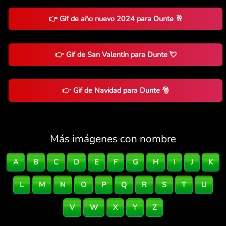
👉 Gif de año nuevo 2024 para Dunte 🥂
👉 Gif de San Valentín para Dunte 💘
👉 Gif de Navidad para Dunte 🎅
Más imágenes con nombre
A
B
C
D
E
F
G
H
I
J
K
L
M
N
O
P
Q
R
S
T
U
V
W
X
Y
Z