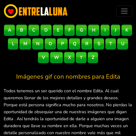
A
B
C
D
E
F
G
H
I
J
K
L
M
N
O
P
Q
R
S
T
U
V
W
X
Y
Z
Imágenes gif con nombres para
Edita
Todos tenemos un ser querido con el nombre Edita. Al cual
queremos llenar de los mejores detalles y grandes deseos.
Porque está persona significa mucho para nosotros. No pierdas la
oportunidad de obsequiar una de nuestras imágenes que digan
Edita . Así tendrás la oportunidad de darle a alguien una imagen
duradera que lleve su nombre en ella. Porque muchas veces un
detalle personalizado con nuestro nombre vale más que mil