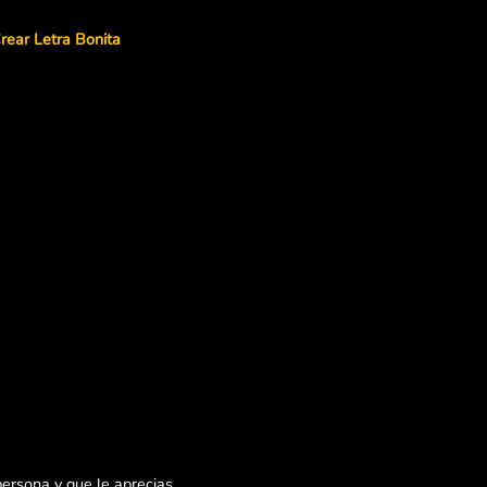
rear Letra Bonita
ersona y que le aprecias,