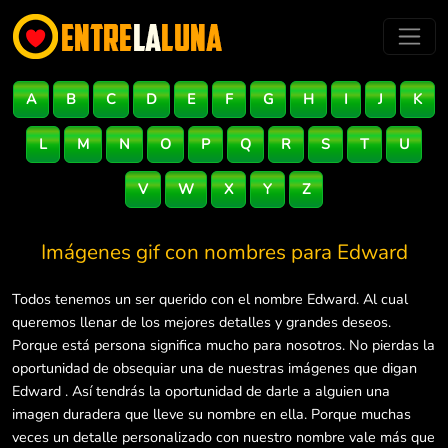
A
B
C
D
E
F
G
H
I
J
K
L
M
N
O
P
Q
R
S
T
U
V
W
X
Y
Z
Imágenes gif con nombres para
Edward
Todos tenemos un ser querido con el nombre Edward. Al cual
queremos llenar de los mejores detalles y grandes deseos.
Porque está persona significa mucho para nosotros. No pierdas la
oportunidad de obsequiar una de nuestras imágenes que digan
Edward . Así tendrás la oportunidad de darle a alguien una
imagen duradera que lleve su nombre en ella. Porque muchas
veces un detalle personalizado con nuestro nombre vale más que