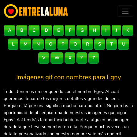
A
B
C
D
E
F
G
H
I
J
K
L
M
N
O
P
Q
R
S
T
U
V
W
X
Y
Z
Imágenes gif con nombres para
Egny
Todos tenemos un ser querido con el nombre Egny. Al cual
queremos llenar de los mejores detalles y grandes deseos.
Porque está persona significa mucho para nosotros. No pierdas la
oportunidad de obsequiar una de nuestras imágenes que digan
Egny . Así tendrás la oportunidad de darle a alguien una imagen
duradera que lleve su nombre en ella. Porque muchas veces un
detalle personalizado con nuestro nombre vale más que mil