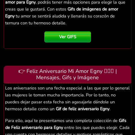
amor para Egny
, podrás tener más opciones para elegir la que
creas que le gustará. Con estos
Gifs de imágenes de amor
Egny
tu amor se sentirá aludida y llenarás su corazón de
ternura con tu hermoso detalle.
Ver GIFS
👉 Feliz Aniversario Mi Amor Egny 👨‍❤️‍👨 |
Mensajes, Gifs y Imágene
Los aniversarios son una fecha especial a las que por lo general
las mujeres le toman mucha importancia. Por lo tanto, no
puedes dejar pasar esta fecha sin agasajarle dándole un
hermoso detalle como un
Gif de feliz aniversario Egny
.
Para ello, aquí te presentamos una completa colección de
Gifs
de Feliz aniversario para Egny
entre los que puedes elegir. Cada
uno cuenta con hermosos detalles y motivos románticos que