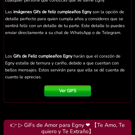
cualquier persona que conozcas que se llame Egny.
Las
imágenes Gifs de feliz cumpleaños Egny
son la opción de
detalle perfecto para quien cumpla años y consideres que se
sentirá feliz con un detalle de tu parte. Este detalle lo puedes
enviar directamente a su chat de WhatsApp o de Telegram.
Los
Gifs de Feliz cumpleaños Egny
harán que el corazón de
Egny estalle de ternura y cariño, debido a que cuentan con
bellos mensajes. Estos servirán para que ella se dé cuenta de
cuanto le aprecias.
Ver GIFS
👉 ▷ GiFs de Amor para Egny ❤ 【Te Amo, Te
quiero y Te Extraño】