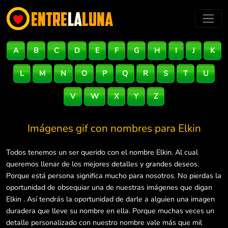
A
B
C
D
E
F
G
H
I
J
K
L
M
N
O
P
Q
R
S
T
U
V
W
X
Y
Z
Imágenes gif con nombres para
Elkin
Todos tenemos un ser querido con el nombre Elkin. Al cual
queremos llenar de los mejores detalles y grandes deseos.
Porque está persona significa mucho para nosotros. No pierdas la
oportunidad de obsequiar una de nuestras imágenes que digan
Elkin . Así tendrás la oportunidad de darle a alguien una imagen
duradera que lleve su nombre en ella. Porque muchas veces un
detalle personalizado con nuestro nombre vale más que mil