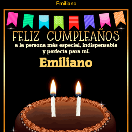
Emiliano