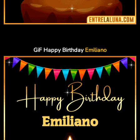
GiF Happy Birthday
Emiliano