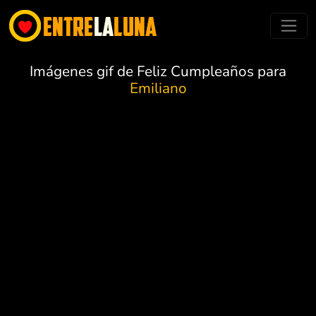
Imágenes gif de Feliz Cumpleaños para
Emiliano