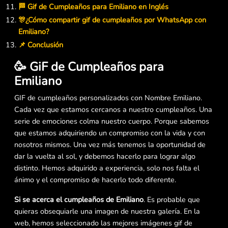
🏁 Gif de Cumpleaños para Emiliano en Inglés
🎊¿Cómo compartir gif de cumpleaños por WhatsApp con
Emiliano?
📌 Conclusión
🥳 GiF de Cumpleaños para
Emiliano
GIF de cumpleaños personalizados con Nombre Emiliano.
Cada vez que estamos cercanos a nuestro cumpleaños. Una
serie de emociones colma nuestro cuerpo. Porque sabemos
que estamos adquiriendo un compromiso con la vida y con
nosotros mismos. Una vez más tenemos la oportunidad de
dar la vuelta al sol, y debemos hacerlo para lograr algo
distinto. Hemos adquirido a experiencia, solo nos falta el
ánimo y el compromiso de hacerlo todo diferente.
Si se acerca el cumpleaños de Emiliano
. Es probable que
quieras obsequiarle una imagen de nuestra galería. En la
web, hemos seleccionado las mejores imágenes gif de