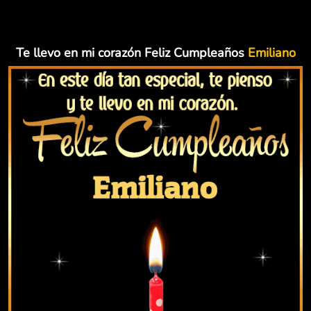
Te llevo en mi corazón Feliz Cumpleaños
Emiliano