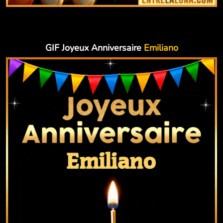
GIF Joyeux Anniversaire
Emiliano