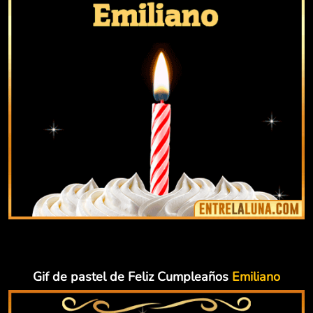
Gif de pastel de Feliz Cumpleaños
Emiliano