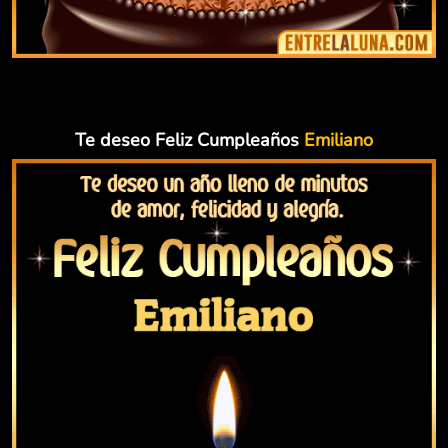
Te deseo Feliz Cumpleaños
Emiliano