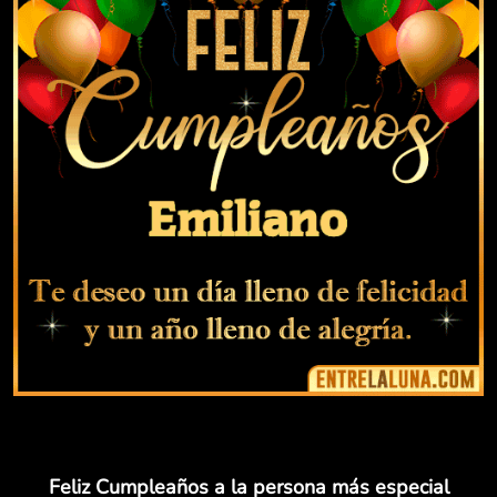
Feliz Cumpleaños a la persona más especial