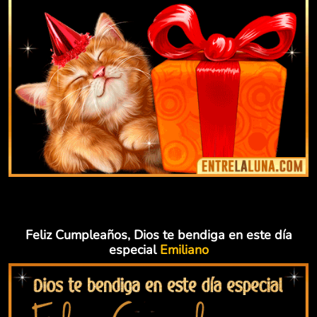
Feliz Cumpleaños, Dios te bendiga en este día
especial
Emiliano