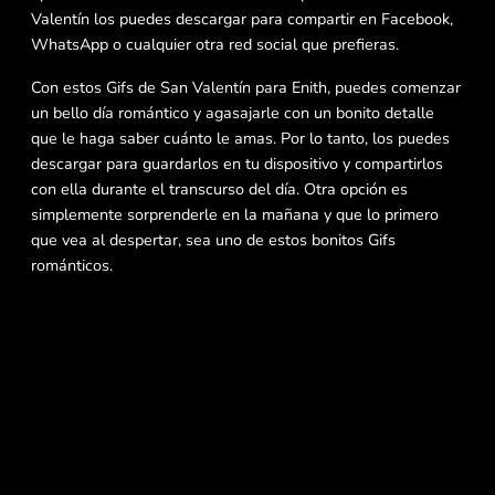
Valentín los puedes descargar para compartir en Facebook,
WhatsApp o cualquier otra red social que prefieras.
Con estos Gifs de San Valentín para Enith, puedes comenzar
un bello día romántico y agasajarle con un bonito detalle
que le haga saber cuánto le amas. Por lo tanto, los puedes
descargar para guardarlos en tu dispositivo y compartirlos
con ella durante el transcurso del día. Otra opción es
simplemente sorprenderle en la mañana y que lo primero
que vea al despertar, sea uno de estos bonitos Gifs
románticos.
En consecuencia, no te pierdas la oportunidad de felicitar a
Enith con un hermoso Gif de San Valentín para Enith que le
haga saber cuánto le amas.
Más imágenes con nombre Enith