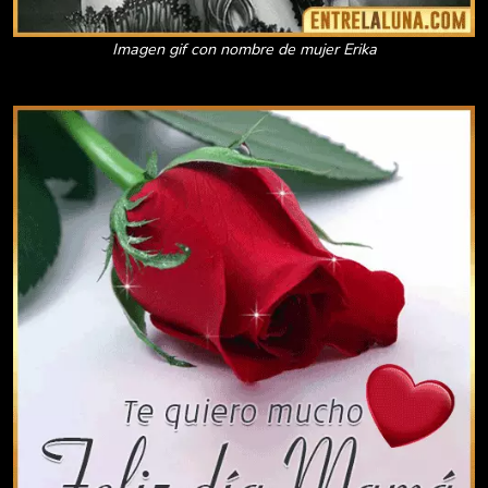
Imagen gif con nombre de mujer Erika