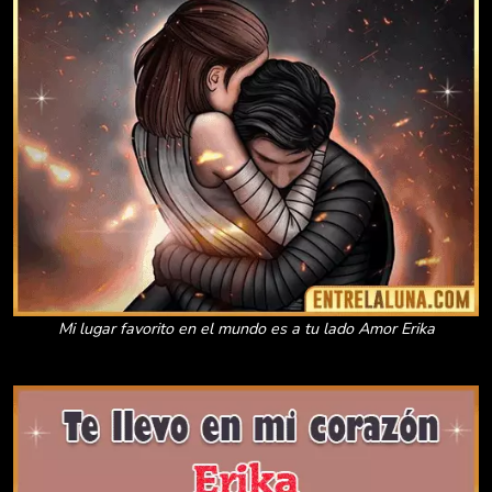
Mi lugar favorito en el mundo es a tu lado Amor Erika