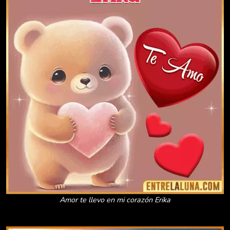
Amor te llevo en mi corazón Erika