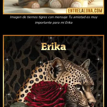
Imagen de tiernos tigres con mensaje Tu amistad es muy
importante para mi Erika