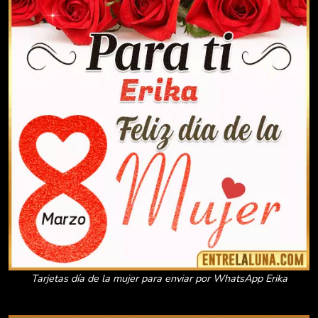
Tarjetas día de la mujer para enviar por WhatsApp Erika