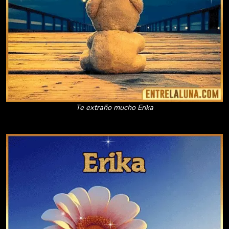
Te extraño mucho Erika