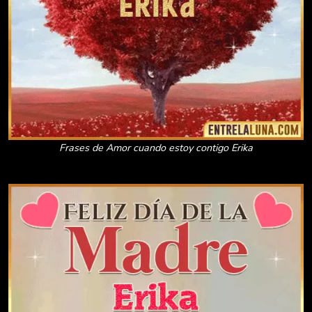
Frases de Amor cuando estoy contigo Erika