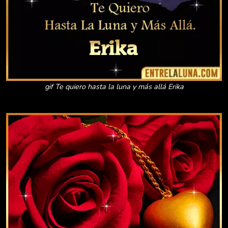
gif Te quiero hasta la luna y más allá Erika