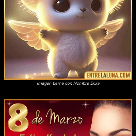
Imagen tierna con Nombre Erika