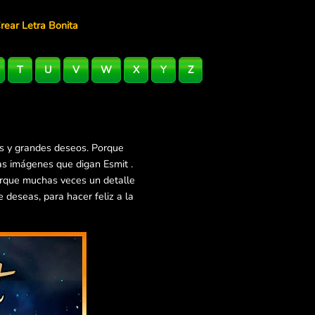
rear Letra Bonita
T
U
V
W
X
Y
Z
es y grandes deseos. Porque
as imágenes que digan Esmit .
orque muchas veces un detalle
deseas, para hacer feliz a la