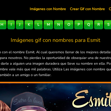
Imágenes con Nombre
Crear Gif con Nombre
C
H
I
J
K
L
M
N
O
P
Q
R
S
Imágenes gif con nombres para
Esmit
 con el nombre Esmit. Al cual queremos llenar de los mejores detall
 para nosotros. No pierdas la oportunidad de obsequiar una de nuestr
e darle a alguien una imagen duradera que lleve su nombre en ella. P
mbre vale más que mil palabras. Utiliza Las imágenes con nombre que 
ambién a un amigo o un familiar.