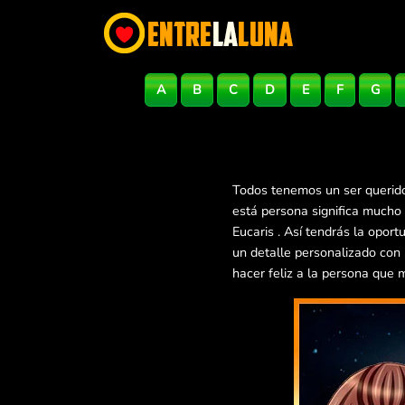
A
B
C
D
E
F
G
Todos tenemos un ser querido
está persona significa mucho
Eucaris . Así tendrás la opo
un detalle personalizado con
hacer feliz a la persona que 