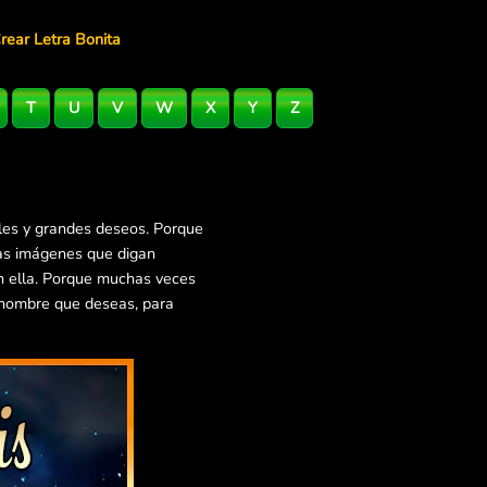
rear Letra Bonita
T
U
V
W
X
Y
Z
les y grandes deseos. Porque
ras imágenes que digan
en ella. Porque muchas veces
 nombre que deseas, para