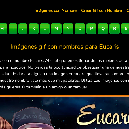
Imágenes con Nombre
Crear Gif con Nombre
C
H
I
J
K
L
M
N
O
P
Q
R
S
Imágenes gif con nombres para
Eucaris
 con el nombre Eucaris. Al cual queremos llenar de los mejores detal
 para nosotros. No pierdas la oportunidad de obsequiar una de nuest
rtunidad de darle a alguien una imagen duradera que lleve su nombre 
 nuestro nombre vale más que mil palabras. Utiliza Las imágenes con
más quieres. O también a un amigo o un familiar.