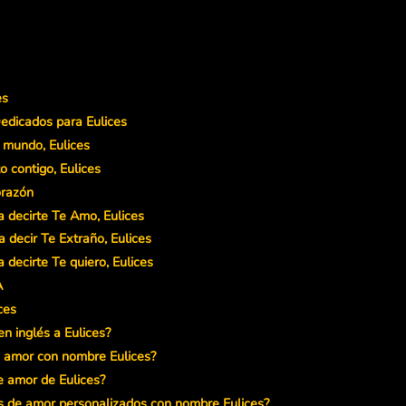
es
edicados para Eulices
l mundo, Eulices
 contigo, Eulices
orazón
 decirte Te Amo, Eulices
 decir Te Extraño, Eulices
 decirte Te quiero, Eulices
A
ces
n inglés a Eulices?
 amor con nombre Eulices?
e amor de Eulices?
s de amor personalizados con nombre Eulices?