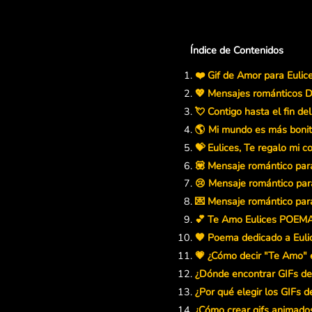
Índice de Contenidos
❤️ Gif de Amor para Eulic
💖 Mensajes románticos D
💘 Contigo hasta el fin de
🌎 Mi mundo es más bonito
💝 Eulices, Te regalo mi c
💟 Mensaje romántico para
😢 Mensaje romántico para
💌 Mensaje romántico para
💕 Te Amo Eulices POEM
🧡 Poema dedicado a Euli
💗 ¿Cómo decir "Te Amo" e
¿Dónde encontrar GIFs de
¿Por qué elegir los GIFs d
¿Cómo crear gifs animado