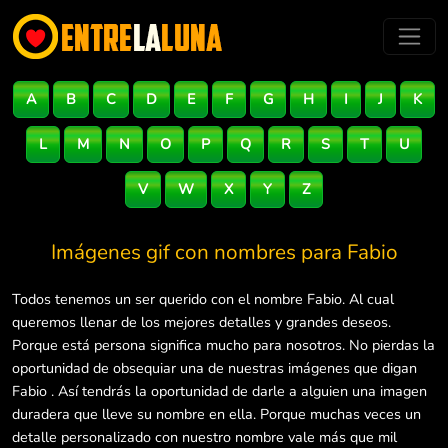
A
B
C
D
E
F
G
H
I
J
K
L
M
N
O
P
Q
R
S
T
U
V
W
X
Y
Z
Imágenes gif con nombres para
Fabio
Todos tenemos un ser querido con el nombre Fabio. Al cual
queremos llenar de los mejores detalles y grandes deseos.
Porque está persona significa mucho para nosotros. No pierdas la
oportunidad de obsequiar una de nuestras imágenes que digan
Fabio . Así tendrás la oportunidad de darle a alguien una imagen
duradera que lleve su nombre en ella. Porque muchas veces un
detalle personalizado con nuestro nombre vale más que mil