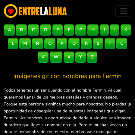
A
B
C
D
E
F
G
H
I
J
K
L
M
N
O
P
Q
R
S
T
U
V
W
X
Y
Z
Imágenes gif con nombres para
Fermin
Todos tenemos un ser querido con el nombre Fermin. Al cual
queremos llenar de los mejores detalles y grandes deseos.
Porque está persona significa mucho para nosotros. No pierdas la
oportunidad de obsequiar una de nuestras imágenes que digan
Fermin . Así tendrás la oportunidad de darle a alguien una imagen
duradera que lleve su nombre en ella. Porque muchas veces un
detalle personalizado con nuestro nombre vale más que mil