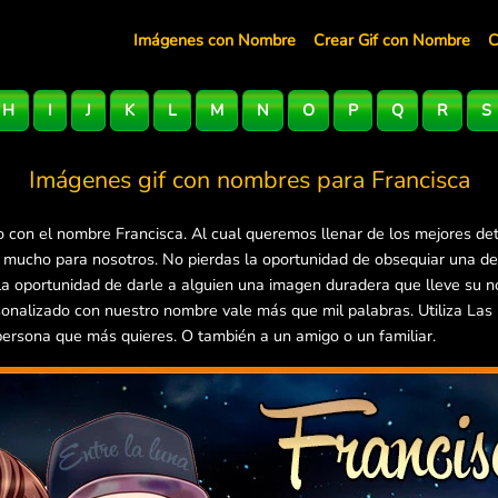
Imágenes con Nombre
Crear Gif con Nombre
C
H
I
J
K
L
M
N
O
P
Q
R
S
Imágenes gif con nombres para
Francisca
 con el nombre Francisca. Al cual queremos llenar de los mejores det
a mucho para nosotros. No pierdas la oportunidad de obsequiar una d
 la oportunidad de darle a alguien una imagen duradera que lleve su 
onalizado con nuestro nombre vale más que mil palabras. Utiliza La
 persona que más quieres. O también a un amigo o un familiar.