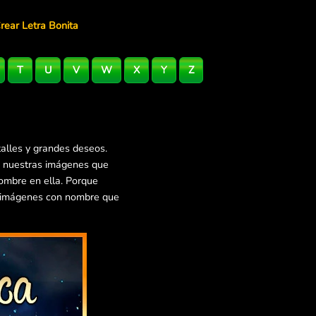
rear Letra Bonita
T
U
V
W
X
Y
Z
alles y grandes deseos.
e nuestras imágenes que
nombre en ella. Porque
s imágenes con nombre que