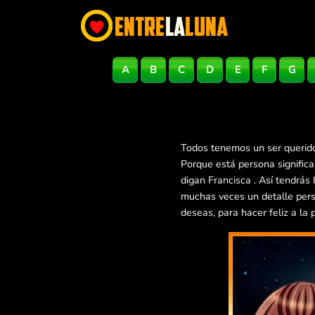
A
B
C
D
E
F
G
Todos tenemos un ser querido
Porque está persona signific
digan Francisca . Así tendrás
muchas veces un detalle pers
deseas, para hacer feliz a la