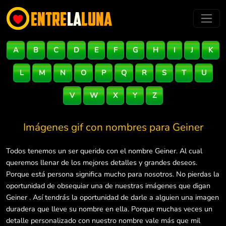
A
B
C
D
E
F
G
H
I
J
K
L
M
N
O
P
Q
R
S
T
U
V
W
X
Y
Z
Imágenes gif con nombres para
Geiner
Todos tenemos un ser querido con el nombre Geiner. Al cual
queremos llenar de los mejores detalles y grandes deseos.
Porque está persona significa mucho para nosotros. No pierdas la
oportunidad de obsequiar una de nuestras imágenes que digan
Geiner . Así tendrás la oportunidad de darle a alguien una imagen
duradera que lleve su nombre en ella. Porque muchas veces un
detalle personalizado con nuestro nombre vale más que mil