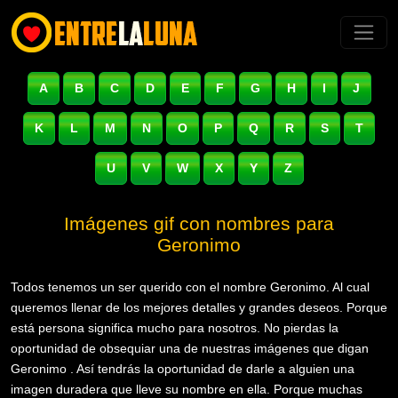
A
B
C
D
E
F
G
H
I
J
K
L
M
N
O
P
Q
R
S
T
U
V
W
X
Y
Z
Imágenes gif con nombres para
Geronimo
Todos tenemos un ser querido con el nombre Geronimo. Al cual
queremos llenar de los mejores detalles y grandes deseos. Porque
está persona significa mucho para nosotros. No pierdas la
oportunidad de obsequiar una de nuestras imágenes que digan
Geronimo . Así tendrás la oportunidad de darle a alguien una
imagen duradera que lleve su nombre en ella. Porque muchas