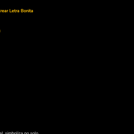
rear Letra Bonita
n
l, simboliza no solo