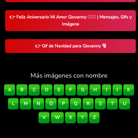
👉 Feliz Aniversario Mi Amor Giovanny 👨‍❤️‍👨 | Mensajes, Gifs y
Imágene
👉 Gif de Navidad para Giovanny 🎅
Más imágenes con nombre
A
B
C
D
E
F
G
H
I
J
K
L
M
N
O
P
Q
R
S
T
U
V
W
X
Y
Z