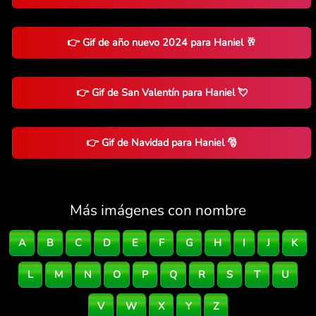
👉 Gif de año nuevo 2024 para Haniel 🥂
👉 Gif de San Valentín para Haniel 💘
👉 Gif de Navidad para Haniel 🎅
Más imágenes con nombre
A
B
C
D
E
F
G
H
I
J
K
L
M
N
O
P
Q
R
S
T
U
V
W
X
Y
Z