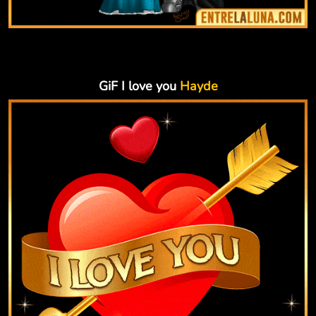
GiF I love you
Hayde