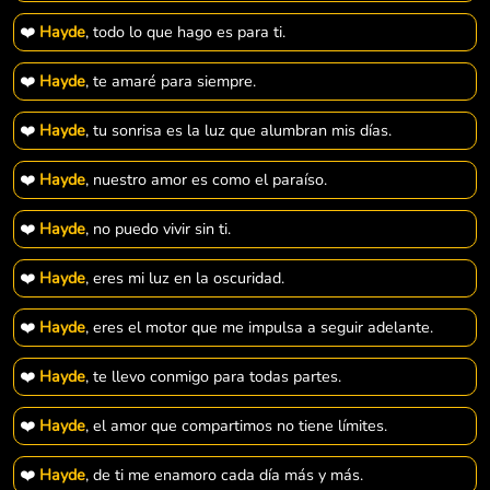
❤️
Hayde
, todo lo que hago es para ti.
❤️
Hayde
, te amaré para siempre.
❤️
Hayde
, tu sonrisa es la luz que alumbran mis días.
❤️
Hayde
, nuestro amor es como el paraíso.
❤️
Hayde
, no puedo vivir sin ti.
❤️
Hayde
, eres mi luz en la oscuridad.
❤️
Hayde
, eres el motor que me impulsa a seguir adelante.
❤️
Hayde
, te llevo conmigo para todas partes.
❤️
Hayde
, el amor que compartimos no tiene límites.
❤️
Hayde
, de ti me enamoro cada día más y más.