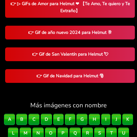
👉 ▷ GiFs de Amor para Helmut ❤ 【Te Amo, Te quiero y Te
Extraño】
👉 Gif de año nuevo 2024 para Helmut 🥂
👉 Gif de San Valentín para Helmut 💘
👉 Gif de Navidad para Helmut 🎅
Más imágenes con nombre
A
B
C
D
E
F
G
H
I
J
K
L
M
N
O
P
Q
R
S
T
U