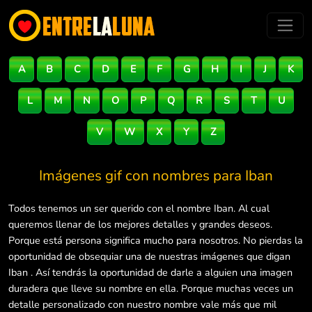
A
B
C
D
E
F
G
H
I
J
K
L
M
N
O
P
Q
R
S
T
U
V
W
X
Y
Z
Imágenes gif con nombres para
Iban
Todos tenemos un ser querido con el nombre Iban. Al cual
queremos llenar de los mejores detalles y grandes deseos.
Porque está persona significa mucho para nosotros. No pierdas la
oportunidad de obsequiar una de nuestras imágenes que digan
Iban . Así tendrás la oportunidad de darle a alguien una imagen
duradera que lleve su nombre en ella. Porque muchas veces un
detalle personalizado con nuestro nombre vale más que mil