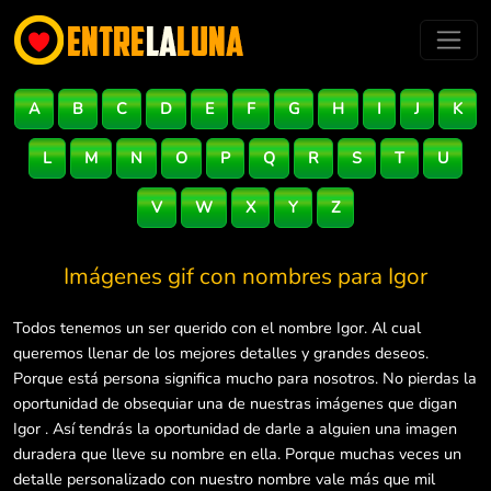
A
B
C
D
E
F
G
H
I
J
K
L
M
N
O
P
Q
R
S
T
U
V
W
X
Y
Z
Imágenes gif con nombres para
Igor
Todos tenemos un ser querido con el nombre Igor. Al cual
queremos llenar de los mejores detalles y grandes deseos.
Porque está persona significa mucho para nosotros. No pierdas la
oportunidad de obsequiar una de nuestras imágenes que digan
Igor . Así tendrás la oportunidad de darle a alguien una imagen
duradera que lleve su nombre en ella. Porque muchas veces un
detalle personalizado con nuestro nombre vale más que mil