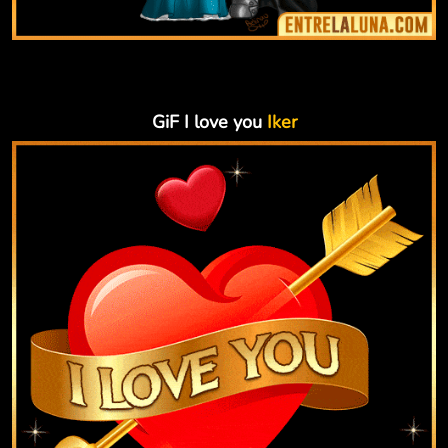
GiF I love you
Iker