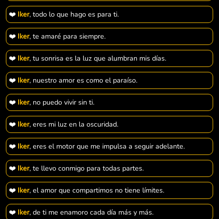
❤️
Iker
, todo lo que hago es para ti.
❤️
Iker
, te amaré para siempre.
❤️
Iker
, tu sonrisa es la luz que alumbran mis días.
❤️
Iker
, nuestro amor es como el paraíso.
❤️
Iker
, no puedo vivir sin ti.
❤️
Iker
, eres mi luz en la oscuridad.
❤️
Iker
, eres el motor que me impulsa a seguir adelante.
❤️
Iker
, te llevo conmigo para todas partes.
❤️
Iker
, el amor que compartimos no tiene límites.
❤️
Iker
, de ti me enamoro cada día más y más.